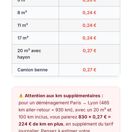
6 m³
0,20 €
8 m³
0,24 €
11 m³
0,24 €
17 m³
0,24 €
20 m³ avec
0,27 €
hayon
Camion benne
0,27 €
Attention aux km supplémentaires :
pour un déménagement Paris → Lyon (465
km aller-retour = 930 km), avec un 20 m³ et
100 km inclus, vous paierez
830 × 0,27 € =
224 € de km en plus
, en supplément du tarif
journalier. Pensez à estimer votre