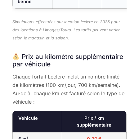
benne
Simulations effectuées sur location.leclerc en 2026 pour
des locations à Limoges/Tours. Les tarifs peuvent varier
selon le magasin et la saison.
Prix au kilomètre supplémentaire
par véhicule
Chaque forfait Leclerc inclut un nombre limité
de kilomètres (100 km/jour, 700 km/semaine).
Au-delà, chaque km est facturé selon le type de
véhicule :
Véhicule
Prix / km
supplémentaire