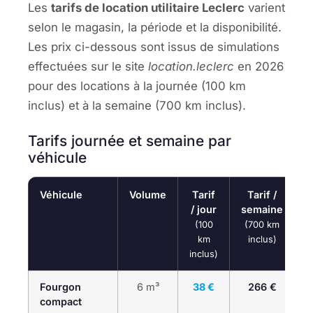
Les
tarifs de location utilitaire Leclerc
varient
selon le magasin, la période et la disponibilité.
Les prix ci-dessous sont issus de simulations
effectuées sur le site
location.leclerc
en 2026
pour des locations à la journée (100 km
inclus) et à la semaine (700 km inclus).
Tarifs journée et semaine par
véhicule
Véhicule
Volume
Tarif
Tarif /
C
/ jour
semaine
(100
(700 km
km
inclus)
inclus)
Fourgon
6 m³
38 €
266 €
compact