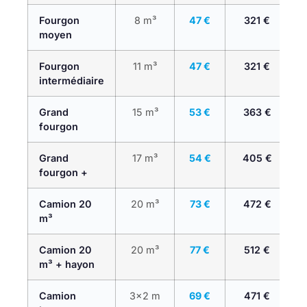
Fourgon
8 m³
47 €
321 €
moyen
Fourgon
11 m³
47 €
321 €
intermédiaire
Grand
15 m³
53 €
363 €
fourgon
Grand
17 m³
54 €
405 €
fourgon +
Camion 20
20 m³
73 €
472 €
8
m³
Camion 20
20 m³
77 €
512 €
8
m³ + hayon
Camion
3×2 m
69 €
471 €
8