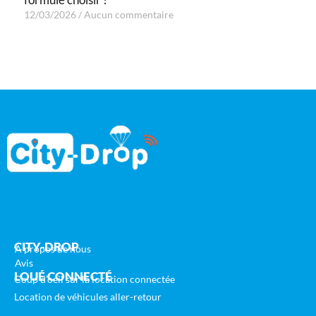
12/03/2026
Aucun commentaire
CITY-DROP
A propos de nous
Avis
LOUÉ CONNECTÉ
Coup d’oeil sur la location connectée
Location de véhicules aller-retour