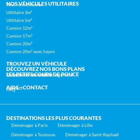
NOS VÉHICULES UTILITAIRES
Tous nos véhicules
Utilitaire 3m³
Utilitaire 5m³
Camion 12m³
Camion 17m³
Camion 20m³
Camion 20m³ avec hayon
TROUVEZ UN VÉHICULE
DÉCOUVREZ NOS BONS PLANS
LES PETITS COUPS DE POUCE
lls sauvent votre déménagement
Calculateur de volume
AIDE - CONTACT
Contact
FAQ
DESTINATIONS LES PLUS COURANTES
Déménager à Paris
Déménager à Lille
Déménager à Toulouse
Déménager à Saint-Raphaël